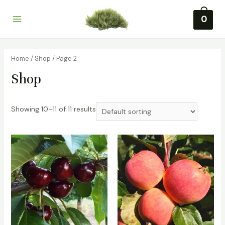
Перейти
0
к
Main
содержимому
Menu
Home
/
Shop
/ Page 2
Shop
Showing 10–11 of 11 results