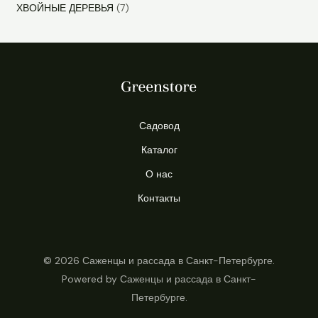
r
p
7
ХВОЙНЫЕ ДЕРЕВЬЯ
7
d
o
r
p
u
d
o
r
c
u
d
o
t
c
u
d
s
t
c
u
s
t
Садовод
c
s
t
Каталог
s
О нас
Контакты
© 2026 Саженцы и рассада в Санкт-Петербурге.
Powered by Саженцы и рассада в Санкт-
Петербурге.