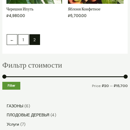
Черешня Ипуть
Яблоня Конфетное
₽
4,980.00
₽
5,700.00
←
1
2
Фильтр стоимости
Filter
Price:
₽20
—
₽15,700
6
ГАЗОНЫ
6
p
4
ПЛОДОВЫЕ ДЕРЕВЬЯ
4
r
p
7
Услуги
7
o